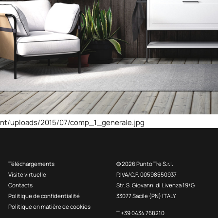
ent/uploads/2015/07/comp_1_generale.jpg
Téléchargements
© 2026 Punto Tre S.r.l.
Visite virtuelle
P.IVA/C.F. 00598550937
Contacts
Str. S. Giovanni di Livenza 19/G
Politique de confidentialité
33077 Sacile (PN) ITALY
Politique en matière de cookies
T +39 0434 768210