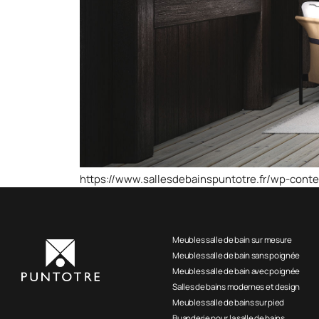
https://www.sallesdebainspuntotre.fr/wp-cont
Meubles salle de bain sur mesure
Meubles salle de bain sans poignée
Meubles salle de bain avec poignée
Salles de bains modernes et design
Meubles salle de bains sur pied
Buanderie pour la salle de bains