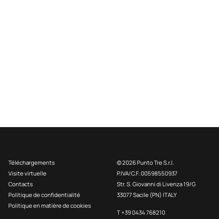
Téléchargements
© 2026 Punto Tre S.r.l.
Visite virtuelle
P.IVA/C.F. 00598550937
Contacts
Str. S. Giovanni di Livenza 19/G
Politique de confidentialité
33077 Sacile (PN) ITALY
Politique en matière de cookies
T +39 0434 768210