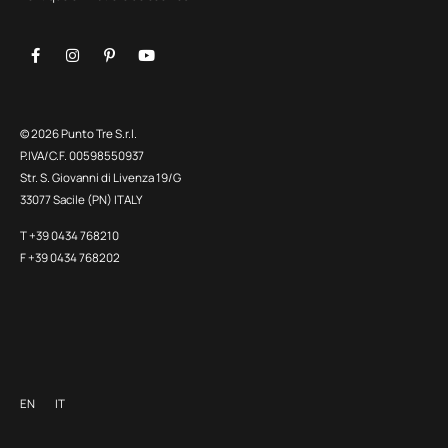
© 2026 Punto Tre S.r.l.
P.IVA/C.F. 00598550937
Str. S. Giovanni di Livenza 19/G
33077 Sacile (PN) ITALY
T +39 0434 768210
F +39 0434 768202
EN
IT